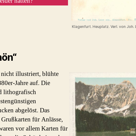
elder hatten?
Klagenfurt. Heuplatz. Verl. von Joh. 
hön“
cht illustriert, blühte
880er-Jahre auf. Die
 lithografisch
ostengünstigen
ucken abgelöst. Das
 Grußkarten für Anlässe,
waren vor allem Karten für