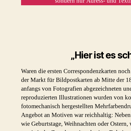
sondern nur Adress- und Textf
„Hier ist es sc
Waren die ersten Correspondenzkarten noch ni
der Markt für Bildpostkarten ab Mitte der 1
anfangs von Fotografien abgezeichneten und
reproduzierten Illustrationen wurden von k
fotomechanisch hergestellten Mehrfarbendr
Angebot an Motiven war reichhaltig: Neben
wie Geburtstage, Weihnachten oder Ostern, 