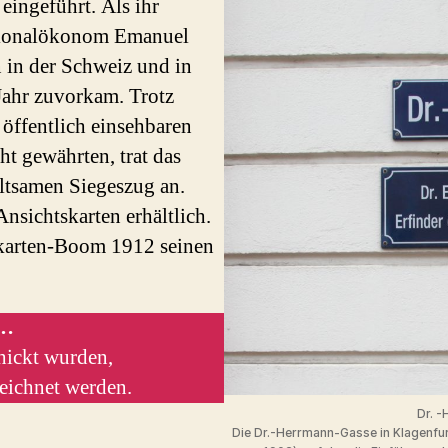
eingeführt. Als ihr
Nationalökonom Emanuel
 in der Schweiz und in
Jahr zuvorkam. Trotz
öffentlich einsehbaren
ht gewährten, trat das
ltsamen Siegeszug an.
nsichtskarten erhältlich.
skarten-Boom 1912 seinen
s…
chickt wurden,
eichnet werden.
Dr. -
Die Dr.-Herrmann-Gasse in Klagenfu