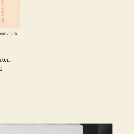
enfurt, Nr.
rten-
1