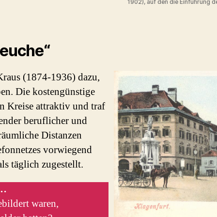
1902), auf den die Einführung 
seuche“
Kraus (1874-1936) dazu,
ben. Die kostengünstige
n Kreise attraktiv und traf
gender beruflicher und
 räumliche Distanzen
lefonnetzes vorwiegend
s täglich zugestellt.
s…
ebildert waren,