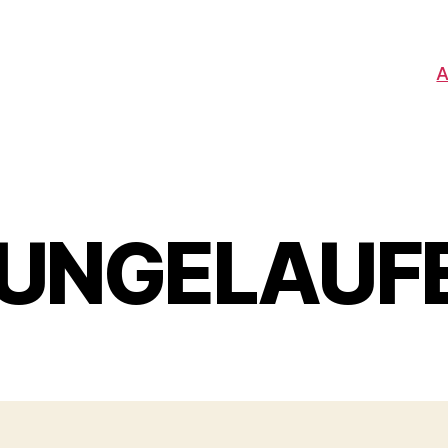
A
 UNGELAUF