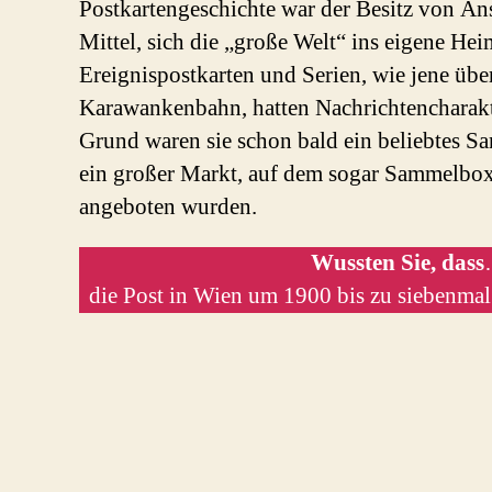
Postkartengeschichte war der Besitz von Ans
Mittel, sich die „große Welt“ ins eigene Hei
Ereignispostkarten und Serien, wie jene übe
Karawankenbahn, hatten Nachrichtencharakt
Grund waren sie schon bald ein beliebtes S
ein großer Markt, auf dem sogar Sammelb
angeboten wurden.
Wussten Sie, dass
die Post in Wien um 1900 bis zu siebenmal 